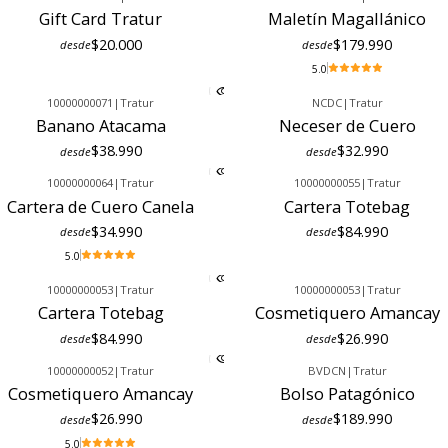
Gift Card Tratur
Maletín Magallánico
$20.000
$179.990
desde
desde
5.0
10000000071
|
Tratur
NCDC
|
Tratur
Banano Atacama
Neceser de Cuero
$38.990
$32.990
desde
desde
10000000064
|
Tratur
10000000055
|
Tratur
Cartera de Cuero Canela
Cartera Totebag
$34.990
$84.990
desde
desde
5.0
10000000053
|
Tratur
10000000053
|
Tratur
Cartera Totebag
Cosmetiquero Amancay
$84.990
$26.990
desde
desde
10000000052
|
Tratur
BVDCN
|
Tratur
Cosmetiquero Amancay
Bolso Patagónico
$26.990
$189.990
desde
desde
5.0