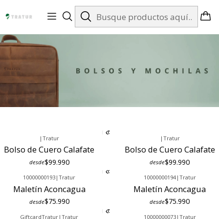
Envíos gratis en Santiago desde $99.990
|
Tratur
|
Tratur
Bolso de Cuero Calafate
Bolso de Cuero Calafate
$99.990
$99.990
desde
desde
10000000193
|
Tratur
10000000194
|
Tratur
Maletín Aconcagua
Maletín Aconcagua
$75.990
$75.990
desde
desde
GiftcardTratur
|
Tratur
10000000073
|
Tratur