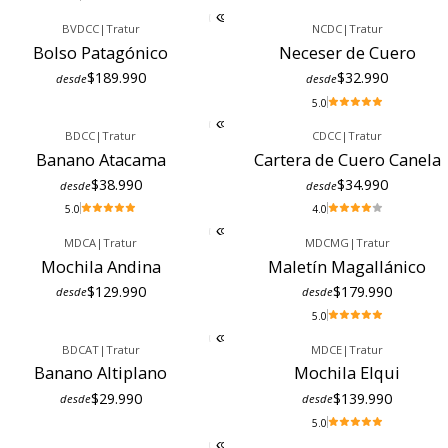
BVDCC
|
Tratur
NCDC
|
Tratur
Bolso Patagónico
Neceser de Cuero
$189.990
$32.990
desde
desde
5.0
BDCC
|
Tratur
CDCC
|
Tratur
Banano Atacama
Cartera de Cuero Canela
$38.990
$34.990
desde
desde
5.0
4.0
MDCA
|
Tratur
MDCMG
|
Tratur
Mochila Andina
Maletín Magallánico
$129.990
$179.990
desde
desde
5.0
BDCAT
|
Tratur
MDCE
|
Tratur
Banano Altiplano
Mochila Elqui
$29.990
$139.990
desde
desde
5.0