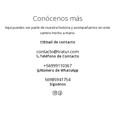
GERENTE DE OPERACIONES
DIRECTORA CREATIVA
GERENTE COMERCIAL
JEFA DE LOGÍSTICA
Sendy
Cris
Gabriel
Kari
Conócenos más
Aquí puedes ser parte de nuestra historia y acompañarnos en este
camino hecho a mano.
Email de contacto
contacto@tratur.com
Teléfono de Contacto
+56999110367
Número de WhatsApp
56985941754
Síguenos