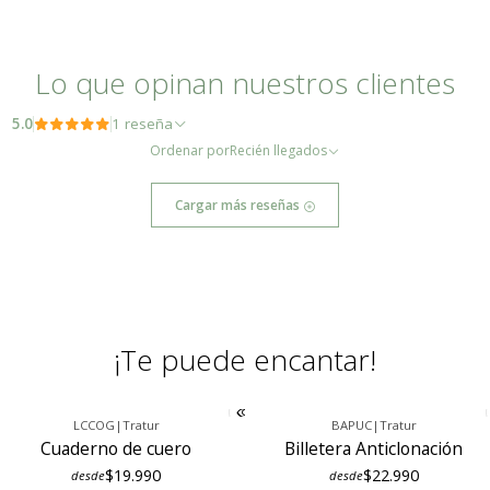
- Mediana 14.5 x 20 x 2.5 cm (cerrado); 27.5 x 20 x 2.5
(abierto)
Especificaciones: 100 hojas blancas
Lo que opinan nuestros clientes
Este artículo está elaborado con cuero natural de primera calidad. Debido
5.0
1 reseña
a la naturaleza del cuero, es posible que presente características propias
Ordenar por
Recién llegados
como venas y marcas, las cuales no deben interpretarse como defectos,
Cargar más reseñas
sino como un sello distintivo de su autenticidad.
¡Te puede encantar!
LCCOG
|
Tratur
BAPUC
|
Tratur
Cuaderno de cuero
Billetera Anticlonación
$19.990
$22.990
desde
desde