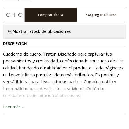
Comprar ahora
Agregar al Carro
Cantidad
Mostrar stock de ubicaciones
DESCRIPCIÓN
Cuaderno de cuero, Tratur. Diseñado para capturar tus
pensamientos y creatividad, confeccionado con cuero de alta
calidad, brindando durabilidad en el producto. Cada página es
un lienzo infinito para tus ideas más brillantes. Es portátil y
versátil, ideal para llevar a todas partes. Combina estilo y
funcionalidad para desatar tu creatividad. ¡Obtén tu
compañero de inspiración ahora mismo!
Confección: Hecho en Chile
Leer más
Material: Cuero
Medidas:
- Pequeña 10.5 x 12 x 2 cm (cerrado); 21 x 12 x 2 (abierto)