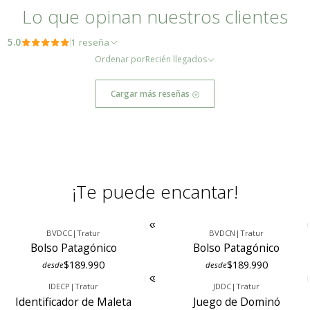
- 15 pulgadas: 37 x 29.5 cm
Lo que opinan nuestros clientes
Este artículo está elaborado con cuero natural de primera calidad. Debido
5.0
1 reseña
a la naturaleza del cuero, es posible que presente características propias
Ordenar por
Recién llegados
como venas y marcas, las cuales no deben interpretarse como defectos,
sino como un sello distintivo de su autenticidad.
Cargar más reseñas
¡Te puede encantar!
BVDCC
|
Tratur
BVDCN
|
Tratur
Bolso Patagónico
Bolso Patagónico
$189.990
$189.990
desde
desde
IDECP
|
Tratur
JDDC
|
Tratur
Identificador de Maleta
Juego de Dominó