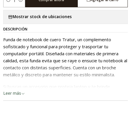
Cantidad
Mostrar stock de ubicaciones
DESCRIPCIÓN
Funda de notebook de cuero Tratur, un complemento
sofisticado y funcional para proteger y trasportar tu
computador portátil. Diseñada con materiales de primera
calidad, esta funda evita que se raye o ensucie tu notebook al
contacto con distintas superficies. Cuenta con un broche
metálico y discreto para mantener su estilo minimalista.
Si buscas un accesorio que proteja laptop y te brinde
sofisticación, esta funda de cuero es para ti!
Leer más
Confección: Hecho en Chile
Material: Cuero
Medidas:
- 13 pulgadas: 35 x 27.7 cm