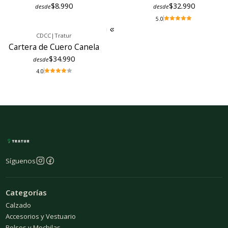
$8.990
$32.990
desde
desde
5.0
CDCC
|
Tratur
Cartera de Cuero Canela
$34.990
desde
4.0
Síguenos
Categorías
Calzado
Accesorios y Vestuario
Bolsos y Mochilas