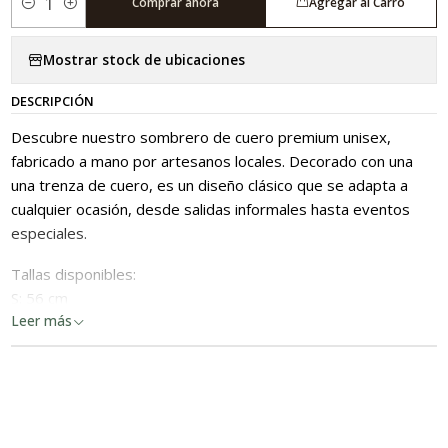
Comprar ahora
Agregar al Carro
Cantidad
Mostrar stock de ubicaciones
DESCRIPCIÓN
Descubre nuestro sombrero de cuero premium unisex,
fabricado a mano por artesanos locales. Decorado con una
una trenza de cuero, es un diseño clásico que se adapta a
cualquier ocasión, desde salidas informales hasta eventos
especiales.
Tallas disponibles:
S: 56 cm
M: 58 cm
Leer más
L: 60 cm
XL: 62 cm
Para encontrar tu tamaño ideal, mide la circunferencia de tu
cabeza, si tienes dudas entre dos tallas recomendamos