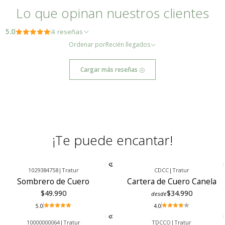
escoger la más grande para un ajuste más cómodo.
Lo que opinan nuestros clientes
Este artículo está elaborado con cuero natural de primera calidad. Debido
5.0
4 reseñas
a la naturaleza del cuero, es posible que presente características propias
Ordenar por
Recién llegados
como venas y marcas, las cuales no deben interpretarse como defectos,
sino como un sello distintivo de su autenticidad.
Cargar más reseñas
¡Te puede encantar!
1029384758
|
Tratur
CDCC
|
Tratur
Sombrero de Cuero
Cartera de Cuero Canela
$49.990
$34.990
desde
5.0
4.0
10000000064
|
Tratur
TDCCO
|
Tratur