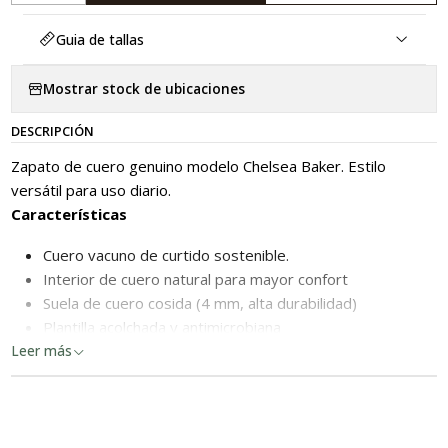
Guia de tallas
Mostrar stock de ubicaciones
DESCRIPCIÓN
Zapato de cuero genuino modelo Chelsea Baker. Estilo
versátil para uso diario.
Características
Cuero vacuno de curtido sostenible.
Interior de cuero natural para mayor confort
Suela de cuero cosida (4 mm, alta durabilidad)
Plantilla acolchada y antimicrobiana
Taco de 3 cm
Leer más
Calce normal (horma nacional)
Hecho en Chile