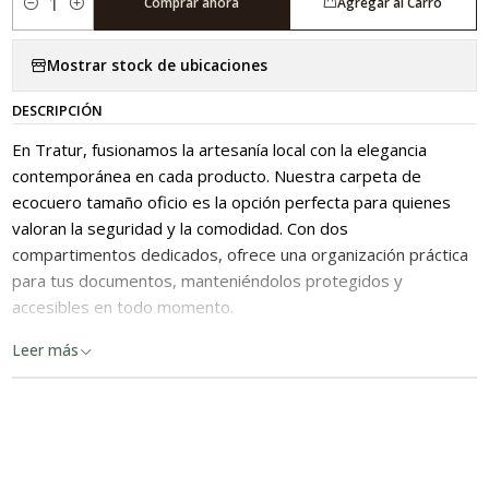
Comprar ahora
Agregar al Carro
Cantidad
Mostrar stock de ubicaciones
DESCRIPCIÓN
En Tratur, fusionamos la artesanía local con la elegancia
contemporánea en cada producto. Nuestra carpeta de
ecocuero tamaño oficio es la opción perfecta para quienes
valoran la seguridad y la comodidad. Con dos
compartimentos dedicados, ofrece una organización práctica
para tus documentos, manteniéndolos protegidos y
accesibles en todo momento.
Leer más
Confección: Hecho en Chile
Material: Ecocuero
Medidas: 25 x 34,5 x 1,5 cm