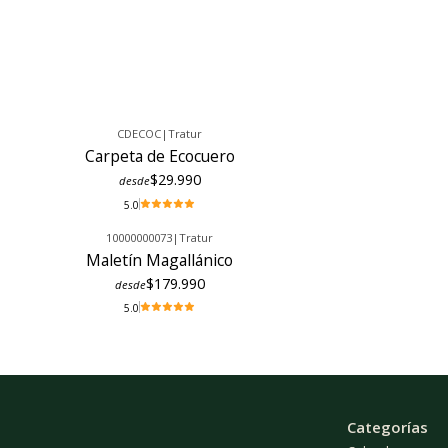
CDECOC
|
Tratur
Carpeta de Ecocuero
$29.990
desde
5.0
10000000073
|
Tratur
Maletín Magallánico
$179.990
desde
5.0
Categorías