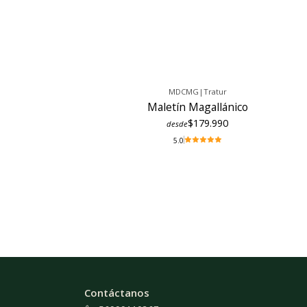
MDCMG
|
Tratur
Maletín Magallánico
$179.990
desde
5.0
Contáctanos