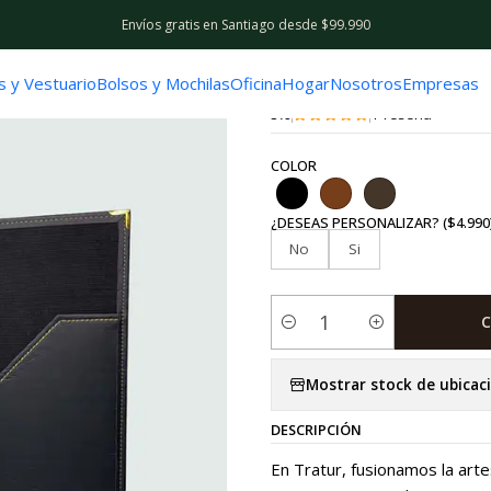
Envíos gratis en Santiago desde $99.990
|
Carpeta de E
s y Vestuario
Bolsos y Mochilas
Oficina
Hogar
Nosotros
Empresas
5.0
1 reseña
COLOR
¿DESEAS PERSONALIZAR? ($4.990
No
Si
C
Cantidad
Mostrar stock de ubicac
DESCRIPCIÓN
En Tratur, fusionamos la art