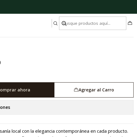
cocuero
)
omprar ahora
Agregar al Carro
iones
esanía local con la elegancia contemporánea en cada producto.