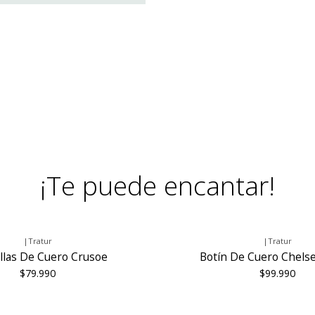
¡Te puede encantar!
|
Tratur
|
Tratur
llas De Cuero Crusoe
Botín De Cuero Chels
$79.990
$99.990