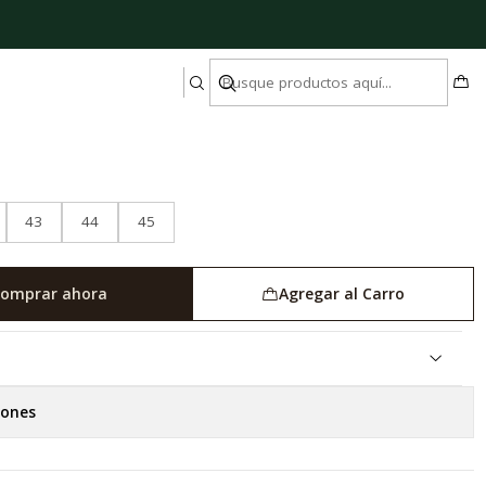
 Cuero Crusoe
43
44
45
omprar ahora
Agregar al Carro
iones