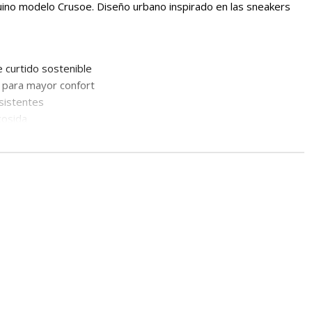
ino modelo Crusoe. Diseño urbano inspirado en las sneakers
 curtido sostenible
l para mayor confort
sistentes
cosida
imicrobiana
8 cm punta
onal)