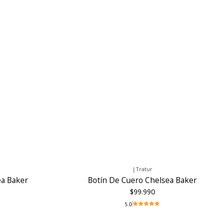
|
Tratur
ea Baker
Botín De Cuero Chelsea Baker
$99.990
5.0