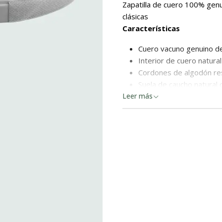
Zapatilla de cuero 100% genu
clásicas
Características
Cuero vacuno genuino de
Interior de cuero natura
Cordones de algodón re
Suela de caucho natural 
Plantilla acolchada y ant
Leer más
Altura: 3,3 cm talón / 2,
Calce normal (horma naci
Hecho en Chile