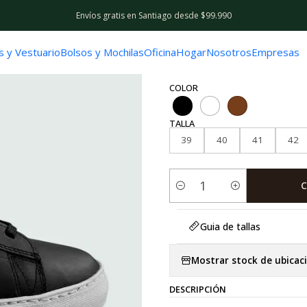
Envíos gratis en Santiago desde $99.990
|
Zapatillas De
s y Vestuario
Bolsos y Mochilas
Oficina
Hogar
Nosotros
Empresas
COLOR
TALLA
39
40
41
42
C
Cantidad
Guia de tallas
Mostrar stock de ubicac
DESCRIPCIÓN