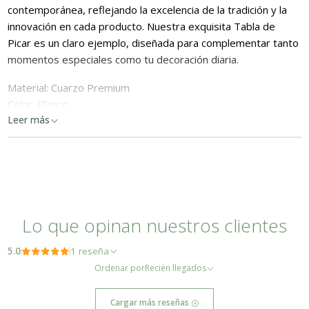
contemporánea, reflejando la excelencia de la tradición y la
innovación en cada producto. Nuestra exquisita Tabla de
Picar es un claro ejemplo, diseñada para complementar tanto
momentos especiales como tu decoración diaria.
Material: Cuarzo Premium
Color: Blanco
Medidas: 40 x 20 cm
Leer más
Lo que opinan nuestros clientes
5.0
1 reseña
Ordenar por
Recién llegados
Cargar más reseñas