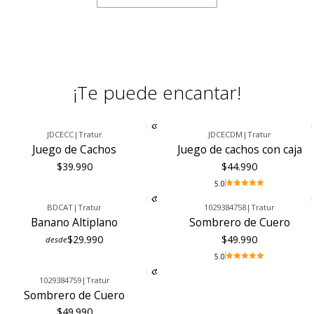
¡Te puede encantar!
JDCECC
|
Tratur
JDCECDM
|
Tratur
Juego de Cachos
Juego de cachos con caja
$39.990
$44.990
5.0
BDCAT
|
Tratur
1029384758
|
Tratur
Banano Altiplano
Sombrero de Cuero
$29.990
$49.990
desde
5.0
1029384759
|
Tratur
Sombrero de Cuero
$49.990