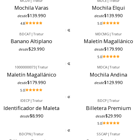
MCDV
|
Tratur
MDCE
|
Tratur
Mochila Varas
Mochila Elqui
$139.990
$139.990
desde
desde
4.8
5.0
BDCAT
|
Tratur
MDCMG
|
Tratur
Banano Altiplano
Maletín Magallánico
$29.990
$179.990
desde
desde
5.0
10000000073
|
Tratur
MDCA
|
Tratur
Maletín Magallánico
Mochila Andina
$179.990
$129.990
desde
desde
5.0
IDECP
|
Tratur
BDCP
|
Tratur
Identificador de Maleta
Billetera Premium
$8.990
$29.990
desde
desde
5.0
BDCPN
|
Tratur
SSCAP
|
Tratur