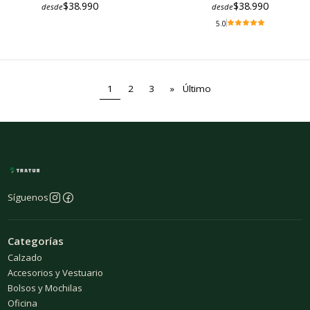
$38.990
$38.990
desde
desde
5.0
1
2
3
»
Último
Síguenos
Categorías
Calzado
Accesorios y Vestuario
Bolsos y Mochilas
Oficina