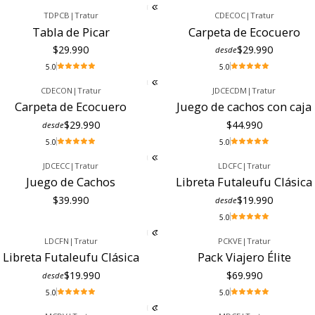
TDPCB
|
Tratur
CDECOC
|
Tratur
Tabla de Picar
Carpeta de Ecocuero
$29.990
$29.990
desde
5.0
5.0
CDECON
|
Tratur
JDCECDM
|
Tratur
Carpeta de Ecocuero
Juego de cachos con caja
$29.990
$44.990
desde
5.0
5.0
JDCECC
|
Tratur
LDCFC
|
Tratur
Juego de Cachos
Libreta Futaleufu Clásica
$39.990
$19.990
desde
5.0
LDCFN
|
Tratur
PCKVE
|
Tratur
Libreta Futaleufu Clásica
Pack Viajero Élite
$19.990
$69.990
desde
5.0
5.0